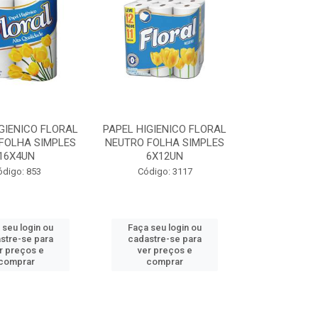
GIENICO FLORAL
PAPEL HIGIENICO FLORAL
FOLHA SIMPLES
NEUTRO FOLHA SIMPLES
16X4UN
6X12UN
ódigo: 853
Código: 3117
 seu login ou
Faça seu login ou
stre-se para
cadastre-se para
r preços e
ver preços e
comprar
comprar