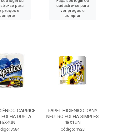
 seu login ou
Faça seu login ou
stre-se para
cadastre-se para
r preços e
ver preços e
comprar
comprar
GIÊNICO CAPRICE
PAPEL HIGIENICO DANY
 FOLHA DUPLA
NEUTRO FOLHA SIMPLES
16X4UN
48X1UN
digo: 3584
Código: 1923