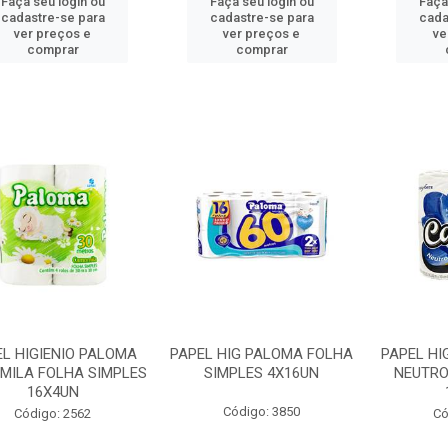
Faça seu login ou
Faça seu login ou
Faça
cadastre-se para
cadastre-se para
cada
ver preços e
ver preços e
ve
comprar
comprar
EL HIGIENIO PALOMA
PAPEL HIG PALOMA FOLHA
PAPEL HI
MILA FOLHA SIMPLES
SIMPLES 4X16UN
NEUTRO
16X4UN
Código: 3850
Código: 2562
Có