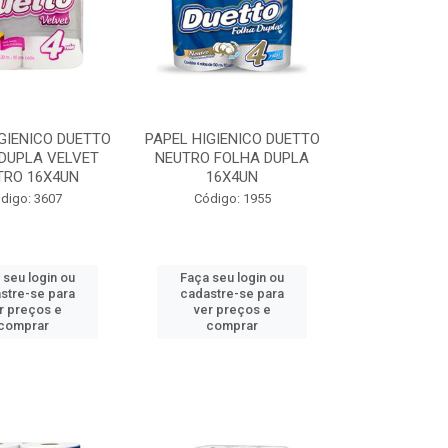
GIENICO DUETTO
PAPEL HIGIENICO DUETTO
DUPLA VELVET
NEUTRO FOLHA DUPLA
TRO 16X4UN
16X4UN
digo: 3607
Código: 1955
 seu login ou
Faça seu login ou
stre-se para
cadastre-se para
r preços e
ver preços e
comprar
comprar