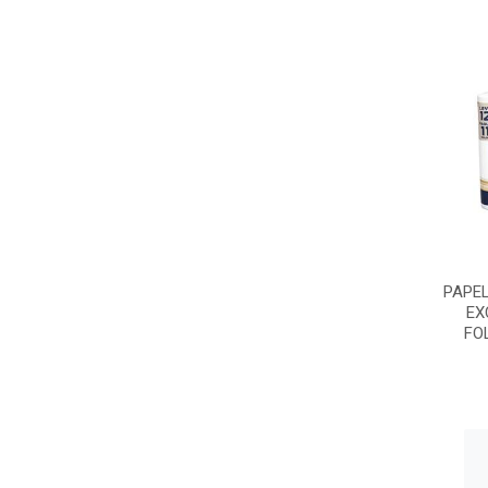
PAPEL
EX
FO