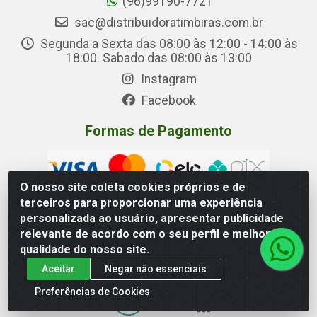
(96)99190-7721
sac@distribuidoratimbiras.com.br
Segunda a Sexta das 08:00 às 12:00 - 14:00 às
18:00. Sabado das 08:00 às 13:00
Instagram
Facebook
Formas de Pagamento
O nosso site coleta cookies próprios e de
terceiros para proporcionar uma experiência
personalizada ao usuário, apresentar publicidade
relevante de acordo com o seu perfil e melhorar a
Distribuidora Timbiras - Rua Manoel Eudóxio Pereira, 3787 –
qualidade do nosso site.
Beirol, Macapá – AP - CNPJ 05.326.875/0001-00
Aceitar
Negar não essenciais
Preferências de Cookies