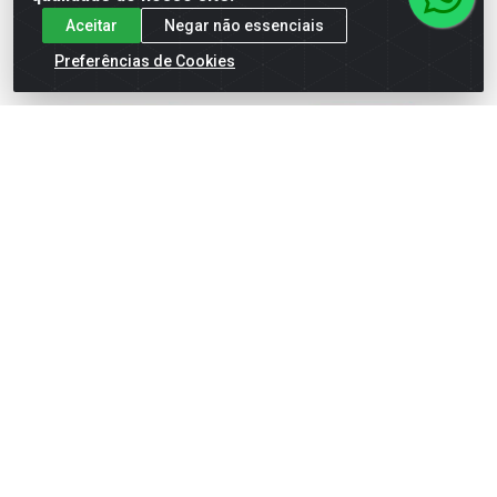
Aceitar
Negar não essenciais
Preferências de Cookies
REFRESCO PO QUALIMAX
REFRESCO PO QUALIMAX
UVA 15X15GR
UVA 24X300GR
Código: 2335
Código: 1847
Faça seu login ou
Faça seu login ou
cadastre-se para
cadastre-se para