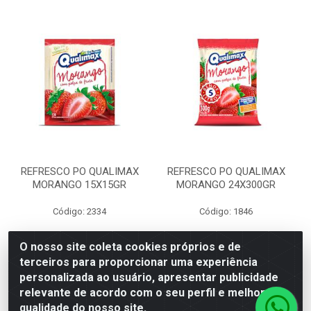
REFRESCO PO QUALIMAX
REFRESCO PO QUALIMAX
MORANGO 15X15GR
MORANGO 24X300GR
Código: 2334
Código: 1846
O nosso site coleta cookies próprios e de
terceiros para proporcionar uma experiência
Faça seu login ou
Faça seu login ou
personalizada ao usuário, apresentar publicidade
cadastre-se para
cadastre-se para
ver preços e
ver preços e
relevante de acordo com o seu perfil e melhorar a
comprar
comprar
qualidade do nosso site.