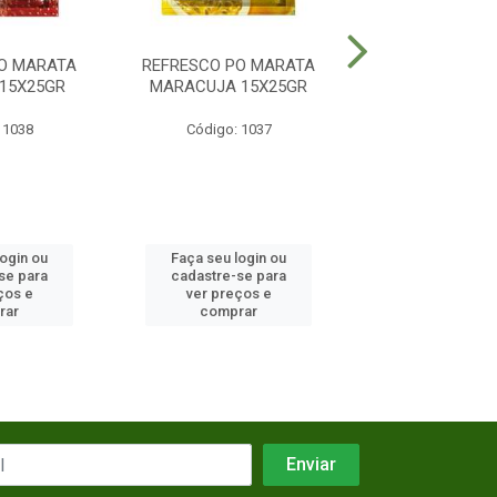
O MARATA
REFRESCO PO MARATA
REFRESCO PO 
15X25GR
MARACUJA 15X25GR
MANGA 15X
 1038
Código: 1037
Código: 10
login ou
Faça seu login ou
Faça seu log
se para
cadastre-se para
cadastre-se 
ços e
ver preços e
ver preços
rar
comprar
comprar