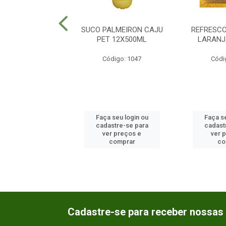
SCO PO MARATA
SUCO PALMEIRON CAJU
REFRESC
GA 15X25GR
PET 12X500ML
LARANJ
ódigo: 1036
Código: 1047
Códi
 seu login ou
Faça seu login ou
Faça se
astre-se para
cadastre-se para
cadast
er preços e
ver preços e
ver 
comprar
comprar
co
Cadastre-se para receber nossas 