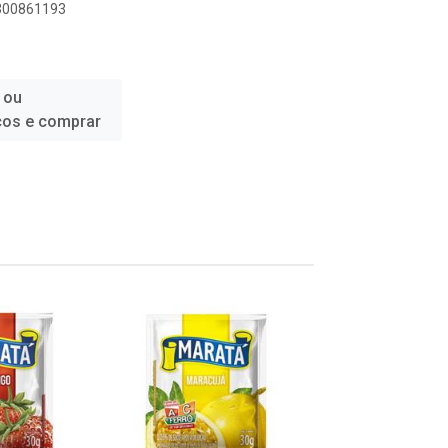
2300861193
 ou
ços e comprar