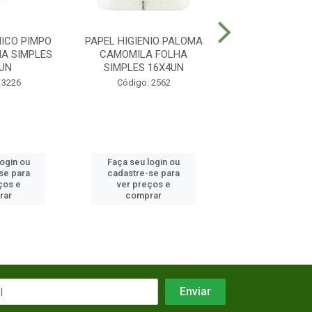
NICO PIMPO
PAPEL HIGIENIO PALOMA
PAPEL HIGIENIC
A SIMPLES
CAMOMILA FOLHA
NEUTRO FOLHA
UN
SIMPLES 16X4UN
16X4UN
 3226
Código: 2562
Código: 19
login ou
Faça seu login ou
Faça seu log
se para
cadastre-se para
cadastre-se 
ços e
ver preços e
ver preços
rar
comprar
comprar