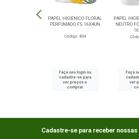
IGIENICO DUETTO
PAPEL HIGIENICO FLORAL
PAPEL HIG
O FOLHA DUPLA
PERFUMADO FS 16X4UN
NEUTRO F
16X4UN
1
Código: 854
ódigo: 1955
Códi
 seu login ou
Faça seu login ou
Faça se
astre-se para
cadastre-se para
cadast
er preços e
ver preços e
ver 
comprar
comprar
co
Cadastre-se para receber nossas 