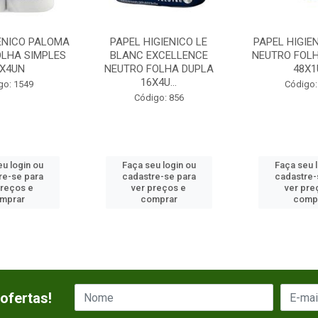
IENICO PALOMA
PAPEL HIGIENICO LE
PAPEL HIGIE
OLHA SIMPLES
BLANC EXCELLENCE
NEUTRO FOLH
6X4UN
NEUTRO FOLHA DUPLA
48X1
16X4U...
go: 1549
Código:
Código: 856
u login ou
Faça seu login ou
Faça seu 
re-se para
cadastre-se para
cadastre-
preços e
ver preços e
ver pre
mprar
comprar
comp
ofertas!