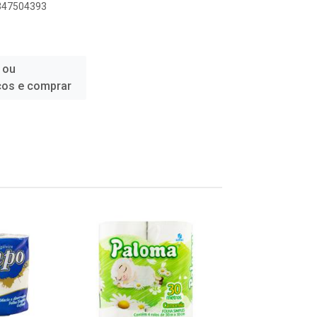
6347504393
 ou
ços e comprar