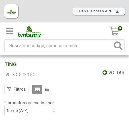
Baixe já nosso APP
0
TING
VOLTAR
INÍCIO
TING
Filtros
9 produtos ordenados por: