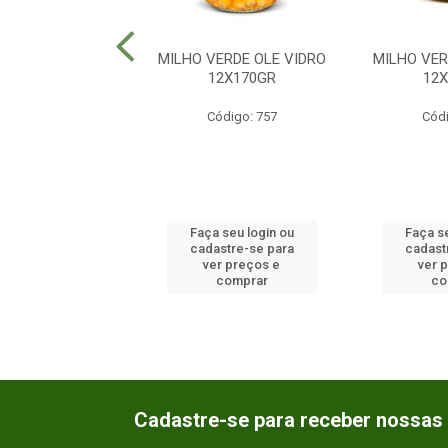
ONA OLE SACHE
MILHO VERDE OLE VIDRO
MILHO VER
36X100GR
12X170GR
12
ódigo: 2395
Código: 757
Códi
 seu login ou
Faça seu login ou
Faça se
astre-se para
cadastre-se para
cadast
er preços e
ver preços e
ver 
comprar
comprar
co
Cadastre-se para receber nossas 