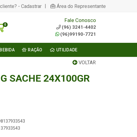
|
cliente? - Cadastrar
Área do Representante
Fale Conosco
0
(96) 3241-4402
(96)99190-7721
BEBIDA
RAÇÃO
UTILIDADE
VOLTAR
NG SACHE 24X100GR
898137933543
8137933543