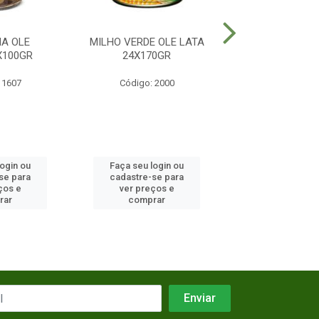
A OLE
MILHO VERDE OLE LATA
AZEITONA OLE
X100GR
24X170GR
36X100G
 1607
Código: 2000
Código: 23
login ou
Faça seu login ou
Faça seu log
se para
cadastre-se para
cadastre-se 
ços e
ver preços e
ver preços
rar
comprar
comprar