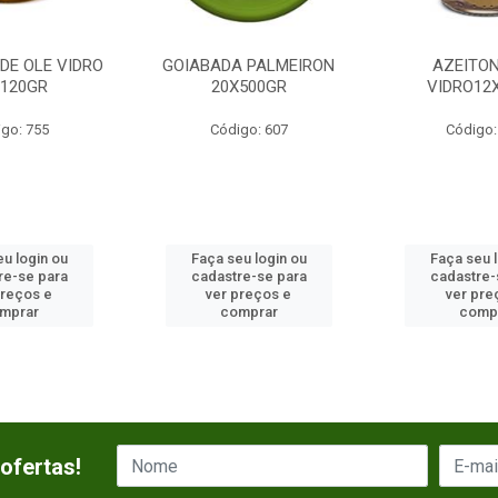
DE OLE VIDRO
GOIABADA PALMEIRON
AZEITON
X120GR
20X500GR
VIDRO12
go: 755
Código: 607
Código:
u login ou
Faça seu login ou
Faça seu 
re-se para
cadastre-se para
cadastre-
preços e
ver preços e
ver pre
mprar
comprar
comp
ofertas!