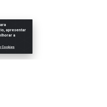
para
io, apresentar
elhorar a
e Cookies