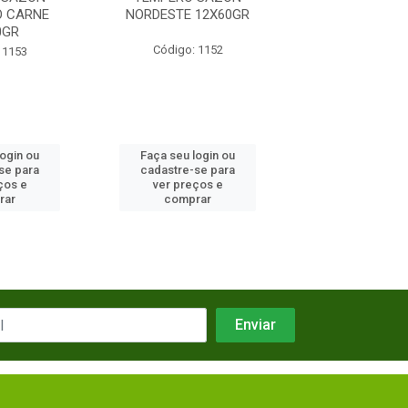
O CARNE
NORDESTE 12X60GR
0GR
Código: 1152
Código: 3
 1153
login ou
Faça seu login ou
Faça seu log
se para
cadastre-se para
cadastre-se 
ços e
ver preços e
ver preços
rar
comprar
comprar