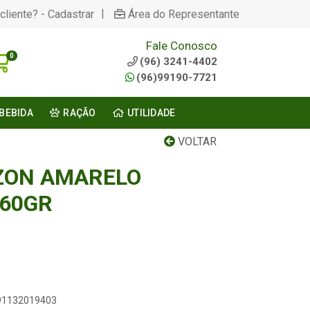
|
cliente? - Cadastrar
Área do Representante
Fale Conosco
0
(96) 3241-4402
(96)99190-7721
BEBIDA
RAÇÃO
UTILIDADE
VOLTAR
ZON AMARELO
60GR
891132019403