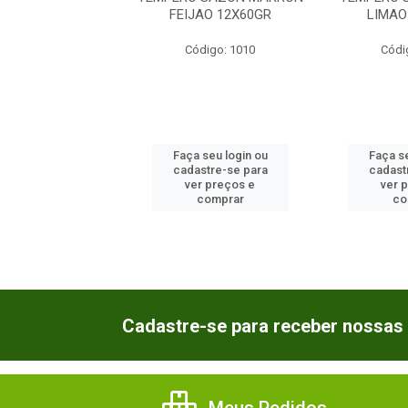
FEIJAO 12X60GR
LIMAO
ódigo: 349
Código: 1010
Códi
 seu login ou
Faça seu login ou
Faça se
astre-se para
cadastre-se para
cadast
er preços e
ver preços e
ver 
comprar
comprar
co
Cadastre-se para receber nossas 