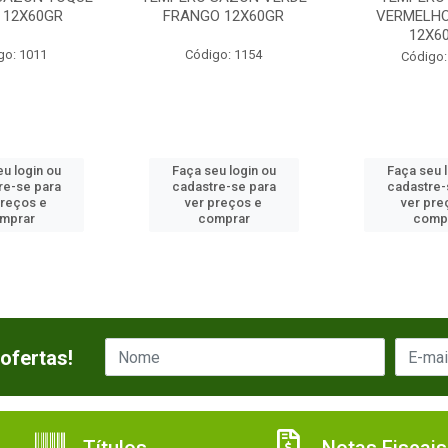
 12X60GR
FRANGO 12X60GR
VERMELH
12X6
go: 1011
Código: 1154
Código:
u login ou
Faça seu login ou
Faça seu 
re-se para
cadastre-se para
cadastre-
preços e
ver preços e
ver pre
mprar
comprar
comp
ofertas!