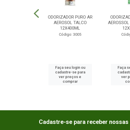
A SANITARIA
ODORIZADOR PURO AR
ODORIZA
INA EUCALIPTO
AEROSOL TALCO
AEROSSOL
6X25GR
12X400ML
12
ódigo: 2650
Código: 3005
Códi
 seu login ou
Faça seu login ou
Faça se
astre-se para
cadastre-se para
cadast
er preços e
ver preços e
ver 
comprar
comprar
co
Cadastre-se para receber nossas 