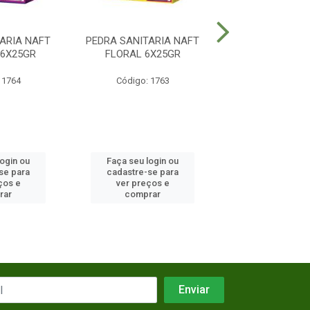
ARIA NAFT
PEDRA SANITARIA NAFT
PEDRA SANI
6X25GR
FLORAL 6X25GR
NAFTALINA EU
6X25GR
 1764
Código: 1763
Código: 26
login ou
Faça seu login ou
Faça seu log
se para
cadastre-se para
cadastre-se 
ços e
ver preços e
ver preços
rar
comprar
comprar