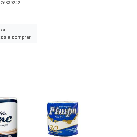
6026839242
 ou
ços e comprar