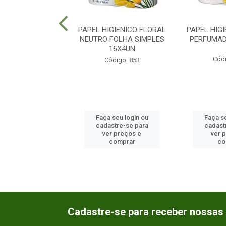
IGIENIO PALOMA
PAPEL HIGIENICO FLORAL
PAPEL HIG
MILA FOLHA
NEUTRO FOLHA SIMPLES
PERFUMAD
PLES 16X4UN
16X4UN
Códi
ódigo: 2562
Código: 853
 seu login ou
Faça seu login ou
Faça se
astre-se para
cadastre-se para
cadast
er preços e
ver preços e
ver 
comprar
comprar
co
Cadastre-se para receber nossas 