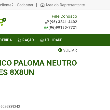
|
cliente? - Cadastrar
Área do Representante
Fale Conosco
0
(96) 3241-4402
(96)99190-7721
BEBIDA
RAÇÃO
UTILIDADE
VOLTAR
NICO PALOMA NEUTRO
ES 8X8UN
896026839242