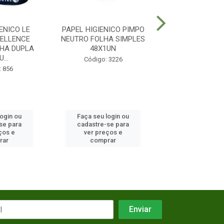
ENICO LE
PAPEL HIGIENICO PIMPO
PAPEL HIGIENI
ELLENCE
NEUTRO FOLHA SIMPLES
CAMOMILA 
HA DUPLA
48X1UN
SIMPLES 16
...
Código: 3226
Código: 25
: 856
login ou
Faça seu login ou
Faça seu log
se para
cadastre-se para
cadastre-se 
ços e
ver preços e
ver preços
rar
comprar
comprar