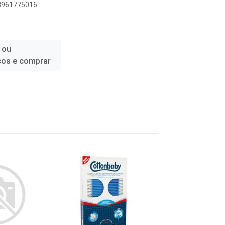
98961775016
 ou
ços e comprar