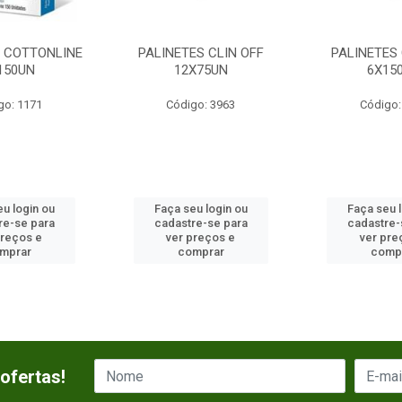
S COTTONLINE
PALINETES CLIN OFF
PALINETES 
150UN
12X75UN
6X15
go: 1171
Código: 3963
Código:
u login ou
Faça seu login ou
Faça seu 
re-se para
cadastre-se para
cadastre-
preços e
ver preços e
ver pre
mprar
comprar
comp
ofertas!