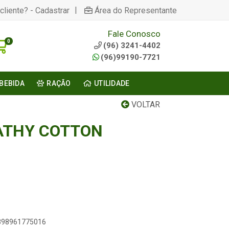
|
cliente? - Cadastrar
Área do Representante
Fale Conosco
0
(96) 3241-4402
(96)99190-7721
BEBIDA
RAÇÃO
UTILIDADE
VOLTAR
ATHY COTTON
7898961775016