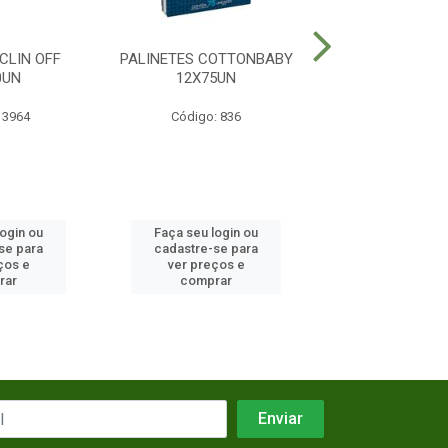
CLIN OFF
PALINETES COTTONBABY
CURATIVOS COT
0UN
12X75UN
6X35UN
 3964
Código: 836
Código: 19
login ou
Faça seu login ou
Faça seu log
se para
cadastre-se para
cadastre-se 
ços e
ver preços e
ver preços
rar
comprar
comprar