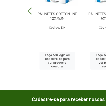
VOS COTTONLINE
PALINETES COTTONLINE
PALINETE
6X35UN
12X75UN
6X
ódigo: 1920
Código: 834
Códi
 seu login ou
Faça seu login ou
Faça se
astre-se para
cadastre-se para
cadast
er preços e
ver preços e
ver 
comprar
comprar
co
Cadastre-se para receber nossas 