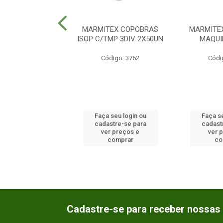
TEX BOREDA N8
MARMITEX COPOBRAS
MARMITE
UAL 100UN
ISOP C/TMP 3DIV 2X50UN
MAQUI
ódigo: 1291
Código: 3762
Códi
 seu login ou
Faça seu login ou
Faça se
astre-se para
cadastre-se para
cadast
er preços e
ver preços e
ver 
comprar
comprar
co
Cadastre-se para receber nossas 