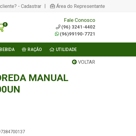
|
cliente? - Cadastrar
Área do Representante
Fale Conosco
0
(96) 3241-4402
(96)99190-7721
BEBIDA
RAÇÃO
UTILIDADE
VOLTAR
OREDA MANUAL
00UN
897384700137