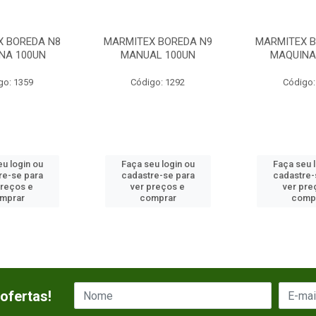
X BOREDA N8
MARMITEX BOREDA N9
MARMITEX B
NA 100UN
MANUAL 100UN
MAQUINA
go: 1359
Código: 1292
Código:
u login ou
Faça seu login ou
Faça seu 
re-se para
cadastre-se para
cadastre-
preços e
ver preços e
ver pre
mprar
comprar
comp
ofertas!