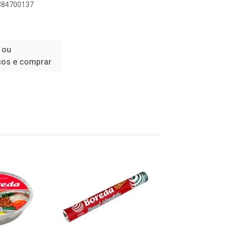
7384700137
 ou
ços e comprar