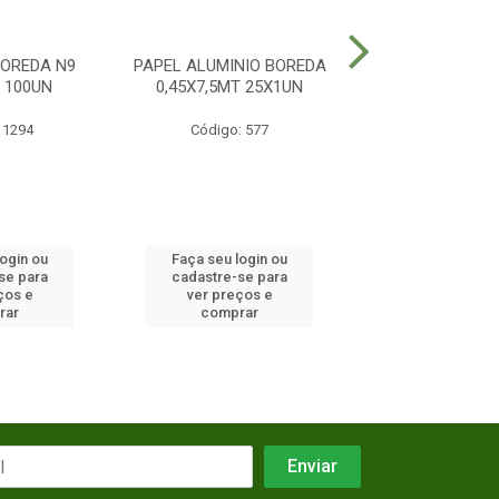
OREDA N9
PAPEL ALUMINIO BOREDA
MARMITEX BOR
 100UN
0,45X7,5MT 25X1UN
MANUAL 10
 1294
Código: 577
Código: 12
login ou
Faça seu login ou
Faça seu log
se para
cadastre-se para
cadastre-se 
ços e
ver preços e
ver preços
rar
comprar
comprar