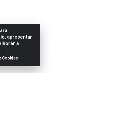
para
io, apresentar
elhorar a
e Cookies