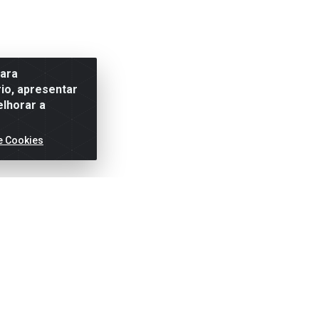
para
io, apresentar
elhorar a
e Cookies