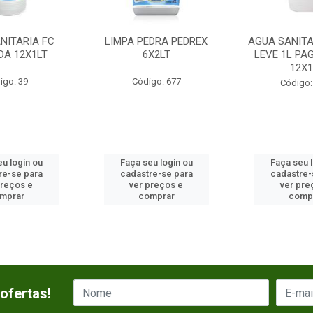
NITARIA FC
LIMPA PEDRA PEDREX
AGUA SANITA
DA 12X1LT
6X2LT
LEVE 1L PA
12X1
igo: 39
Código: 677
Código:
u login ou
Faça seu login ou
Faça seu 
re-se para
cadastre-se para
cadastre-
preços e
ver preços e
ver pre
mprar
comprar
comp
ofertas!