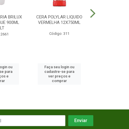
RIA BRILUX
CERA POLYLAR LIQUIDO
SODA CAUSTICA
GUE 900ML
VERMELHA 12X750ML
VOREL 12X5
LT
Código: 311
Código: 29
 2661
login ou
Faça seu login ou
Faça seu log
se para
cadastre-se para
cadastre-se 
ços e
ver preços e
ver preços
rar
comprar
comprar