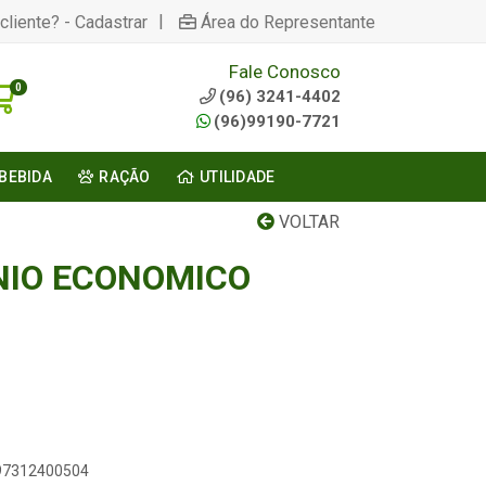
|
cliente? - Cadastrar
Área do Representante
Fale Conosco
0
(96) 3241-4402
(96)99190-7721
BEBIDA
RAÇÃO
UTILIDADE
VOLTAR
NIO ECONOMICO
897312400504