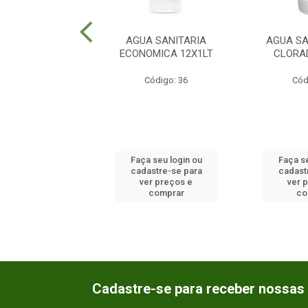
USTICA ESCAMA
AGUA SANITARIA
AGUA SA
EL 12X500GR
ECONOMICA 12X1LT
CLORA
ódigo: 2948
Código: 36
Cód
 seu login ou
Faça seu login ou
Faça se
astre-se para
cadastre-se para
cadast
er preços e
ver preços e
ver 
comprar
comprar
co
Cadastre-se para receber nossas 