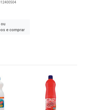
7312400504
 ou
ços e comprar