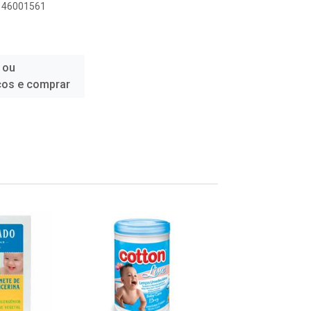
8146001561
 ou
ços e comprar