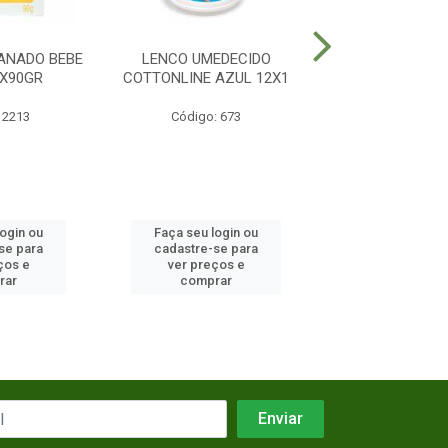
ANADO BEBE
LENCO UMEDECIDO
FRALDA MAMYP
2X90GR
COTTONLINE AZUL 12X1
CALCA XG 
 2213
Código: 673
Código: 18
login ou
Faça seu login ou
Faça seu log
se para
cadastre-se para
cadastre-se 
ços e
ver preços e
ver preços
rar
comprar
comprar