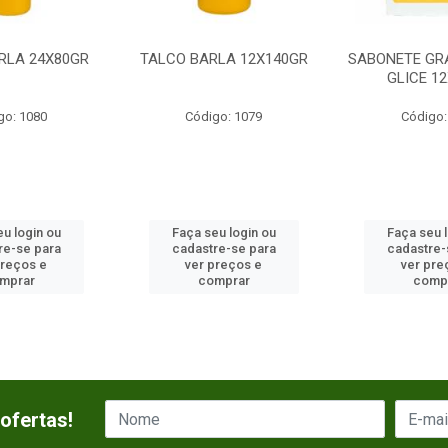
RLA 24X80GR
TALCO BARLA 12X140GR
SABONETE GR
GLICE 1
go: 1080
Código: 1079
Código:
u login ou
Faça seu login ou
Faça seu 
re-se para
cadastre-se para
cadastre-
preços e
ver preços e
ver pre
mprar
comprar
comp
ofertas!