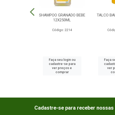
MAMYPOKO MEGA
SHAMPOO GRANADO BEBE
TALCO BA
CA XG 26UN
12X250ML
ódigo: 1852
Código: 2214
Códi
 seu login ou
Faça seu login ou
Faça se
astre-se para
cadastre-se para
cadast
er preços e
ver preços e
ver 
comprar
comprar
co
Cadastre-se para receber nossas 