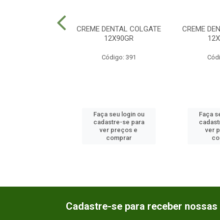
ENTAL CONDOR
CREME DENTAL COLGATE
CREME DE
IA 33731 12X1UN
12X90GR
12
ódigo: 528
Código: 391
Códi
 seu login ou
Faça seu login ou
Faça se
astre-se para
cadastre-se para
cadast
er preços e
ver preços e
ver 
comprar
comprar
co
Cadastre-se para receber nossas 