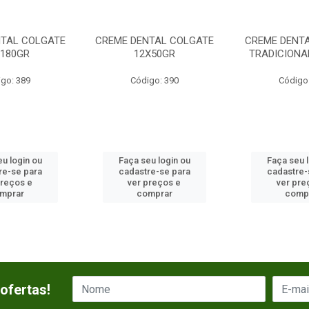
NTAL COLGATE
CREME DENTAL COLGATE
CREME DENTA
X180GR
12X50GR
TRADICIONA
go: 389
Código: 390
Código
u login ou
Faça seu login ou
Faça seu 
re-se para
cadastre-se para
cadastre-
preços e
ver preços e
ver pre
mprar
comprar
comp
ofertas!