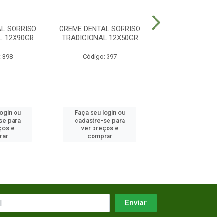
L SORRISO
CREME DENTAL SORRISO
ESC DENTAL 
L 12X90GR
TRADICIONAL 12X50GR
PLUS MEDIA 337
: 398
Código: 397
Código: 5
login ou
Faça seu login ou
Faça seu log
se para
cadastre-se para
cadastre-se 
ços e
ver preços e
ver preços
rar
comprar
comprar