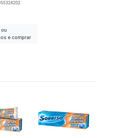
1055324202
 ou
ços e comprar