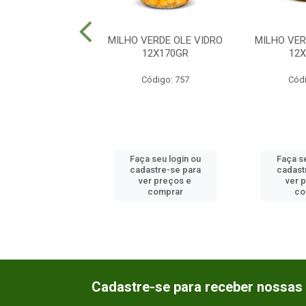
ONA OLE SACHE
MILHO VERDE OLE VIDRO
MILHO VER
36X100GR
12X170GR
12
ódigo: 2395
Código: 757
Códi
 seu login ou
Faça seu login ou
Faça se
astre-se para
cadastre-se para
cadast
er preços e
ver preços e
ver 
comprar
comprar
co
Cadastre-se para receber nossas 