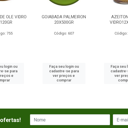
DE OLE VIDRO
GOIABADA PALMEIRON
AZEITON
X120GR
20X500GR
VIDRO12
go: 755
Código: 607
Código:
u login ou
Faça seu login ou
Faça seu 
re-se para
cadastre-se para
cadastre-
preços e
ver preços e
ver pre
mprar
comprar
comp
ofertas!