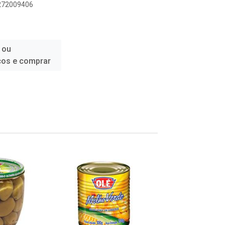
6272009406
 ou
ços e comprar