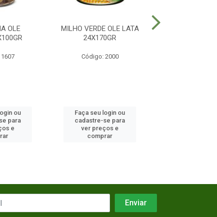
A OLE
MILHO VERDE OLE LATA
AZEITONA OLE
X100GR
24X170GR
36X100G
 1607
Código: 2000
Código: 23
login ou
Faça seu login ou
Faça seu log
se para
cadastre-se para
cadastre-se 
ços e
ver preços e
ver preços
rar
comprar
comprar