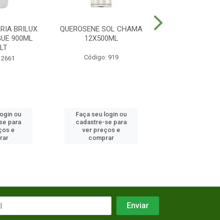
RIA BRILUX
QUEROSENE SOL CHAMA
CERA POLYLAR 
GUE 900ML
12X500ML
INCOLOR 12X
LT
Código: 919
Código: 3
 2661
login ou
Faça seu login ou
Faça seu log
se para
cadastre-se para
cadastre-se 
ços e
ver preços e
ver preços
rar
comprar
comprar