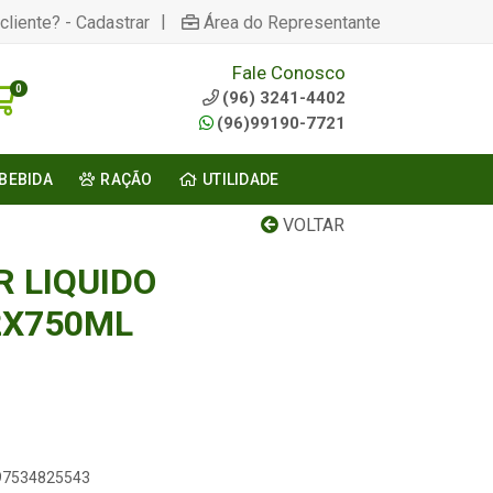
|
cliente? - Cadastrar
Área do Representante
Fale Conosco
0
(96) 3241-4402
(96)99190-7721
BEBIDA
RAÇÃO
UTILIDADE
VOLTAR
R LIQUIDO
2X750ML
897534825543