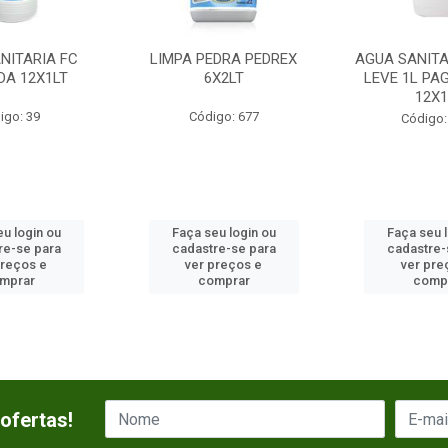
NITARIA FC
LIMPA PEDRA PEDREX
AGUA SANITA
DA 12X1LT
6X2LT
LEVE 1L PA
12X1
igo: 39
Código: 677
Código:
u login ou
Faça seu login ou
Faça seu 
re-se para
cadastre-se para
cadastre-
preços e
ver preços e
ver pre
mprar
comprar
comp
ofertas!