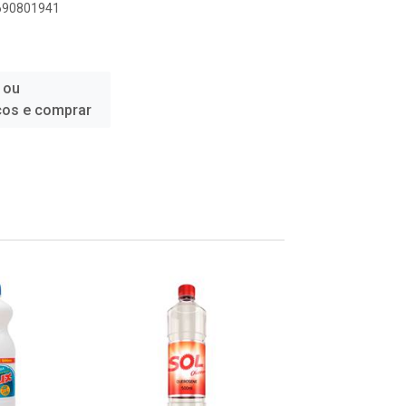
6690801941
 ou
ços e comprar