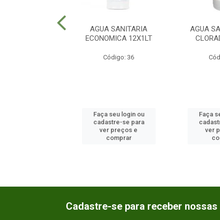
OLYLAR LIQUIDA
AGUA SANITARIA
AGUA SA
LOR 12X750ML
ECONOMICA 12X1LT
CLORA
ódigo: 310
Código: 36
Cód
 seu login ou
Faça seu login ou
Faça se
astre-se para
cadastre-se para
cadast
er preços e
ver preços e
ver 
comprar
comprar
co
Cadastre-se para receber nossas 