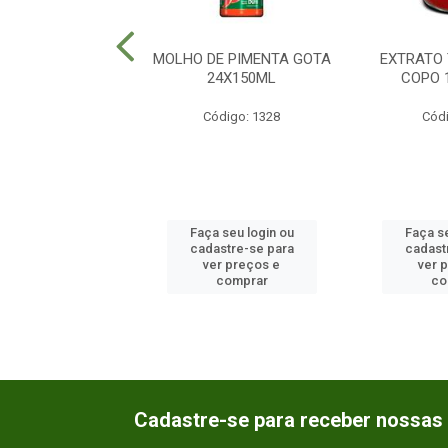
SHOYO MARATA
MOLHO DE PIMENTA GOTA
EXTRATO
A 24X150ML
24X150ML
COPO 
ódigo: 787
Código: 1328
Códi
 seu login ou
Faça seu login ou
Faça se
astre-se para
cadastre-se para
cadast
er preços e
ver preços e
ver 
comprar
comprar
co
Cadastre-se para receber nossas 