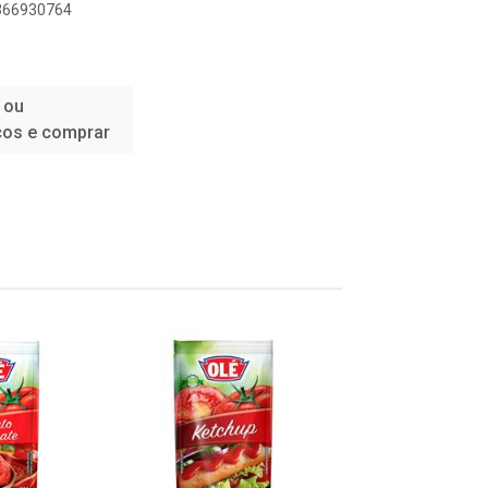
8366930764
 ou
ços e comprar