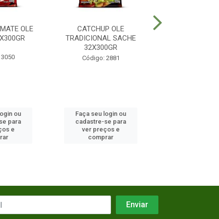
MATE OLE
CATCHUP OLE
MOLHO SHOYO
X300GR
TRADICIONAL SACHE
GOTA 24X1
32X300GR
 3050
Código: 7
Código: 2881
login ou
Faça seu login ou
Faça seu log
se para
cadastre-se para
cadastre-se 
ços e
ver preços e
ver preços
rar
comprar
comprar