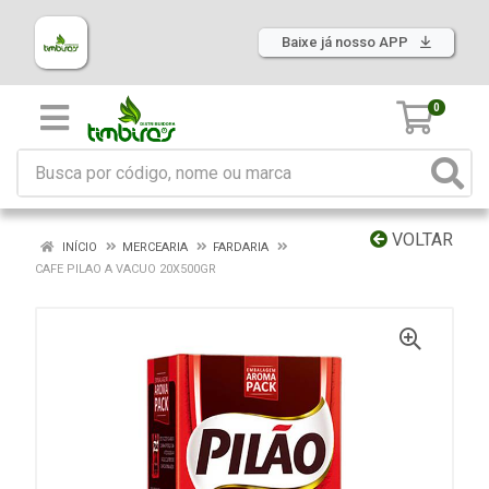
Baixe já nosso APP
0
VOLTAR
INÍCIO
MERCEARIA
FARDARIA
CAFE PILAO A VACUO 20X500GR