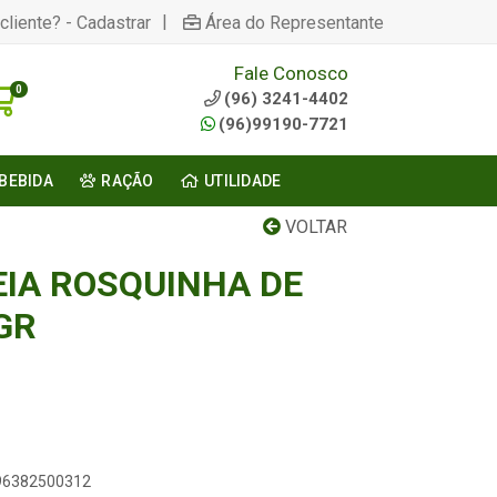
|
cliente? - Cadastrar
Área do Representante
Fale Conosco
0
(96) 3241-4402
(96)99190-7721
BEBIDA
RAÇÃO
UTILIDADE
VOLTAR
EIA ROSQUINHA DE
GR
896382500312