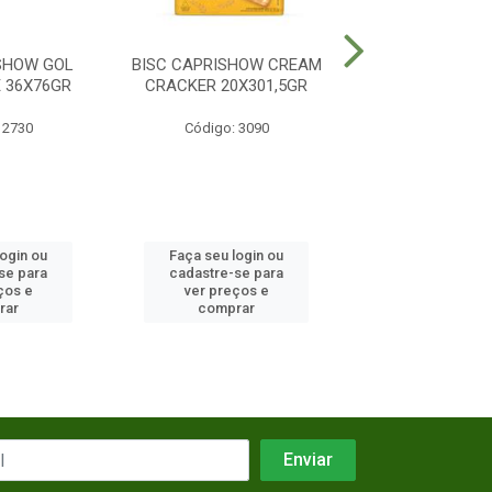
SHOW GOL
BISC CAPRISHOW CREAM
BISCOITO FUT
 36X76GR
CRACKER 20X301,5GR
RECHEADO 
30X32G
 2730
Código: 3090
Código: 12
login ou
Faça seu login ou
Faça seu log
se para
cadastre-se para
cadastre-se 
ços e
ver preços e
ver preços
rar
comprar
comprar