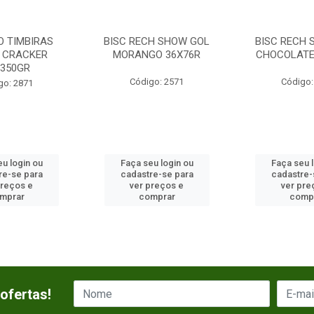
O TIMBIRAS
BISC RECH SHOW GOL
BISC RECH 
 CRACKER
MORANGO 36X76R
CHOCOLATE
X350GR
Código: 2571
Código:
go: 2871
u login ou
Faça seu login ou
Faça seu 
re-se para
cadastre-se para
cadastre-
preços e
ver preços e
ver pre
mprar
comprar
comp
ofertas!