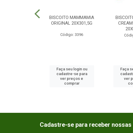
TO FUTURINHOS
BISCOITO MAMMAMIA
BISCOIT
EADO BLACK
ORIGINAL 20X301,5G
CREAM
30X32GR
20
Código: 3396
ódigo: 1231
Códi
 seu login ou
Faça seu login ou
Faça se
astre-se para
cadastre-se para
cadast
er preços e
ver preços e
ver 
comprar
comprar
co
Cadastre-se para receber nossas 