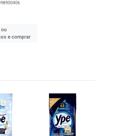
6098900406
 ou
ços e comprar