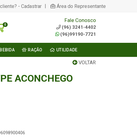
|
cliente? - Cadastrar
Área do Representante
Fale Conosco
0
(96) 3241-4402
(96)99190-7721
BEBIDA
RAÇÃO
UTILIDADE
VOLTAR
YPE ACONCHEGO
896098900406