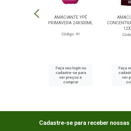
CIANTE YPE
AMACIANTE YPÊ
AMACI
TRADO ENCANTO
PRIMAVERA 24X500ML
CONCENTRA
12X500ML
12
Código: 91
ódigo: 2958
Códi
 seu login ou
Faça seu login ou
Faça se
astre-se para
cadastre-se para
cadast
er preços e
ver preços e
ver 
comprar
comprar
co
Cadastre-se para receber nossas 