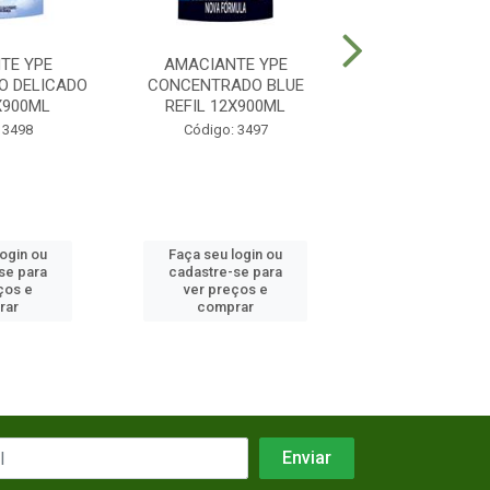
TE YPE
AMACIANTE YPE
AMACIANTE
 DELICADO
CONCENTRADO BLUE
CONCENTRADO 
X900ML
REFIL 12X900ML
12X500M
 3498
Código: 3497
Código: 29
login ou
Faça seu login ou
Faça seu log
se para
cadastre-se para
cadastre-se 
ços e
ver preços e
ver preços
rar
comprar
comprar