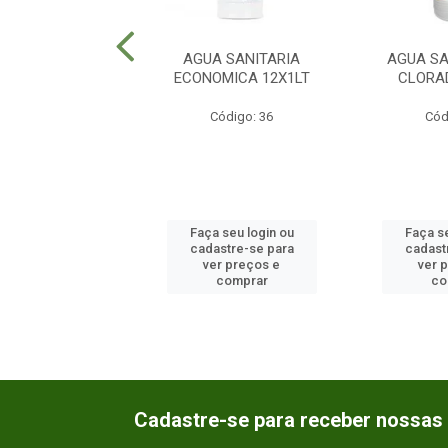
OLYLAR LIQUIDO
AGUA SANITARIA
AGUA SA
LHA 12X750ML
ECONOMICA 12X1LT
CLORA
ódigo: 311
Código: 36
Cód
 seu login ou
Faça seu login ou
Faça se
astre-se para
cadastre-se para
cadast
er preços e
ver preços e
ver 
comprar
comprar
co
Cadastre-se para receber nossas 