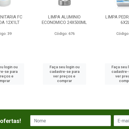
NITARIA FC
LIMPA ALUMINIO
LIMPA PEDR
DA 12X1LT
ECONOMICO 24X500ML
6X2
igo: 39
Código: 676
Código
u login ou
Faça seu login ou
Faça seu 
re-se para
cadastre-se para
cadastre-
preços e
ver preços e
ver pre
mprar
comprar
comp
ofertas!