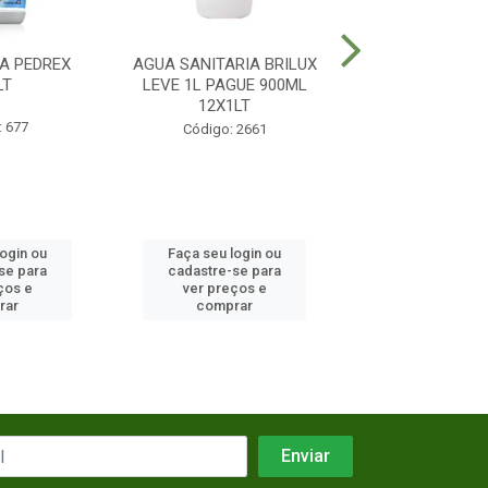
A PEDREX
AGUA SANITARIA BRILUX
CERA POLYLAR 
LT
LEVE 1L PAGUE 900ML
VERMELHA 12
12X1LT
: 677
Código: 3
Código: 2661
login ou
Faça seu login ou
Faça seu log
se para
cadastre-se para
cadastre-se 
ços e
ver preços e
ver preços
rar
comprar
comprar