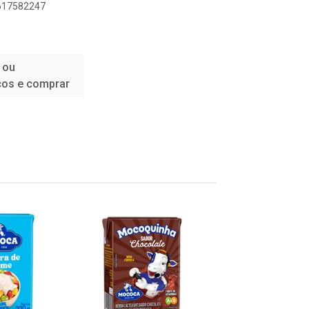
8617582247
 ou
ços e comprar