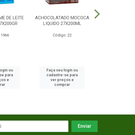
E DE LEITE
ACHOCOLATADO MOCOCA
MISTURA LA
7X200GR
LIQUIDO 27X200ML
CONDENSADO 
27X395
 1966
Código: 22
Código: 18
login ou
Faça seu login ou
Faça seu log
se para
cadastre-se para
cadastre-se 
ços e
ver preços e
ver preços
rar
comprar
comprar