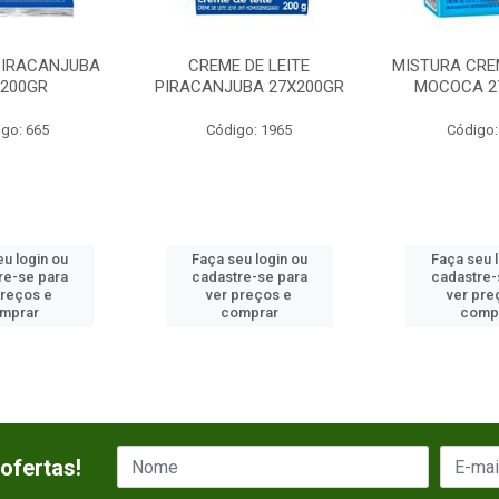
 PIRACANJUBA
CREME DE LEITE
MISTURA CREM
X200GR
PIRACANJUBA 27X200GR
MOCOCA 2
go: 665
Código: 1965
Código:
u login ou
Faça seu login ou
Faça seu 
re-se para
cadastre-se para
cadastre-
preços e
ver preços e
ver pre
mprar
comprar
comp
ofertas!