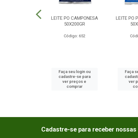
TURA LACTEA
LEITE PO CAMPONESA
LEITE PO
NSADO MOCOCA
50X200GR
50
27X395G
Código: 652
Códi
ódigo: 1878
 seu login ou
Faça seu login ou
Faça se
astre-se para
cadastre-se para
cadast
er preços e
ver preços e
ver 
comprar
comprar
co
Cadastre-se para receber nossas 