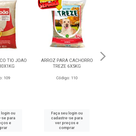
OAO
ARROZ PARA CACHORRO
BATATA PALHA SINH
TREZE 6X5KG
TRADICIONAL 20X90G
Código: 110
Código: 2815
Faça seu login ou
Faça seu login ou
cadastre-se para
cadastre-se para
ver preços e
ver preços e
comprar
comprar