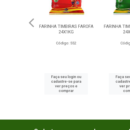
ILLA TAPIOCA
FARINHA TIMBIRAS FAROFA
FARINHA TI
200GR
24X1KG
24
o: 2152
Código: 552
Códig
u login ou
Faça seu login ou
Faça seu
e-se para
cadastre-se para
cadastr
reços e
ver preços e
ver p
mprar
comprar
com