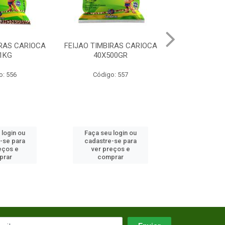
IRAS CARIOCA
FEIJAO TIMBIRAS CARIOCA
FEIJAO TIMB
1KG
40X500GR
30X
o: 556
Código: 557
Código
 login ou
Faça seu login ou
Faça seu 
-se para
cadastre-se para
cadastre
eços e
ver preços e
ver pr
prar
comprar
comp