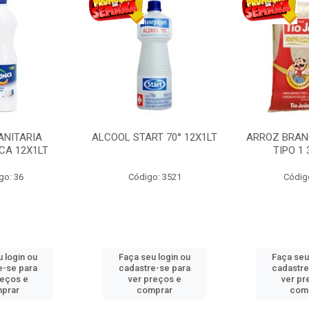
ALCOOL START 70° 12X1LT
ARROZ BRANCO TIO J
T
TIPO 1 30X1KG
Código: 3521
Código: 109
Faça seu login ou
Faça seu login ou
cadastre-se para
cadastre-se para
ver preços e
ver preços e
comprar
comprar