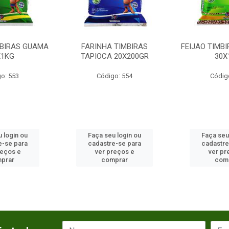
MBIRAS GUAMA
FARINHA TIMBIRAS
FEIJAO TIMB
X1KG
TAPIOCA 20X200GR
30X
o: 553
Código: 554
Códig
 login ou
Faça seu login ou
Faça seu
e-se para
cadastre-se para
cadastre
reços e
ver preços e
ver pr
prar
comprar
com