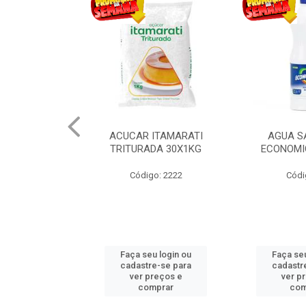
ACUCAR ITAMARATI
AGUA SANITARIA
G
TRITURADA 30X1KG
ECONOMICA 12X1L
Código: 2222
Código: 36
Faça seu login ou
Faça seu login ou
cadastre-se para
cadastre-se para
ver preços e
ver preços e
comprar
comprar