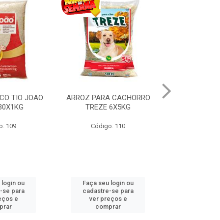
A CACHORRO
BATATA PALHA SINHA
BISC CAPRI
 6X5KG
TRADICIONAL 20X90GR
CRACKER 2
o: 110
Código: 2815
Código
 login ou
Faça seu login ou
Faça seu 
-se para
cadastre-se para
cadastre
eços e
ver preços e
ver pr
prar
comprar
comp