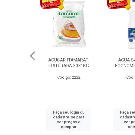
ITAMARATI
AGUA SANITARIA
ALCOOL STAR
DA 30X1KG
ECONOMICA 12X1LT
o: 2222
Código: 36
Códig
u login ou
Faça seu login ou
Faça seu
e-se para
cadastre-se para
cadastr
reços e
ver preços e
ver p
mprar
comprar
com