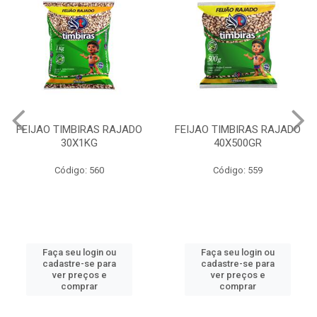
RAJADO
FEIJAO TIMBIRAS RAJADO
MILHO PIPOCA TI
40X500GR
20X500GR
Código: 559
Código: 749
ou
Faça seu login ou
Faça seu login 
ra
cadastre-se para
cadastre-se pa
ver preços e
ver preços e
comprar
comprar