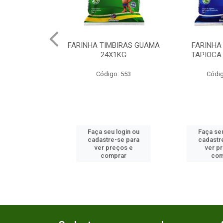
MBIRAS FAROFA
FARINHA TIMBIRAS GUAMA
FARINHA
X1KG
24X1KG
TAPIOCA
go: 552
Código: 553
Códig
u login ou
Faça seu login ou
Faça seu
e-se para
cadastre-se para
cadastr
reços e
ver preços e
ver p
mprar
comprar
com