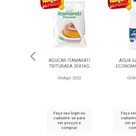
R CAUAXI
ACUCAR ITAMARATI
AGUA S
DO 30X1KG
TRITURADA 30X1KG
ECONOMI
o: 3698
Código: 2222
Códi
u login ou
Faça seu login ou
Faça seu
e-se para
cadastre-se para
cadastr
reços e
ver preços e
ver p
mprar
comprar
com