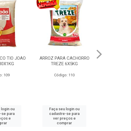
CO TIO JOAO
ARROZ PARA CACHORRO
BATATA PA
 30X1KG
TREZE 6X5KG
TRADICIONA
o: 109
Código: 110
Código
 login ou
Faça seu login ou
Faça seu 
-se para
cadastre-se para
cadastre
eços e
ver preços e
ver pr
prar
comprar
comp