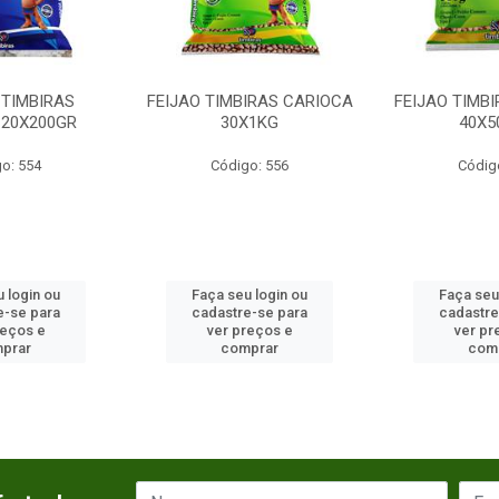
 TIMBIRAS
FEIJAO TIMBIRAS CARIOCA
FEIJAO TIMB
 20X200GR
30X1KG
40X5
o: 554
Código: 556
Códig
 login ou
Faça seu login ou
Faça seu
e-se para
cadastre-se para
cadastre
reços e
ver preços e
ver pr
prar
comprar
com