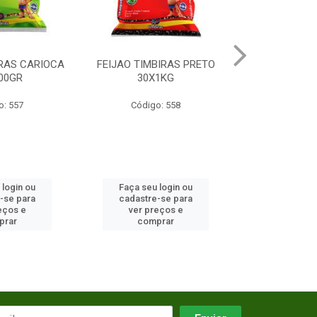
IRAS CARIOCA
FEIJAO TIMBIRAS PRETO
FEIJAO TIMB
00GR
30X1KG
40X5
o: 557
Código: 558
Código
 login ou
Faça seu login ou
Faça seu 
-se para
cadastre-se para
cadastre
eços e
ver preços e
ver pr
prar
comprar
comp