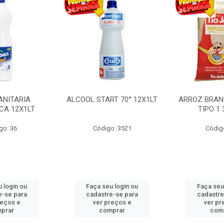
ANITARIA
ALCOOL START 70° 12X1LT
ARROZ BRAN
CA 12X1LT
TIPO 1
go: 36
Código: 3521
Códig
 login ou
Faça seu login ou
Faça seu
e-se para
cadastre-se para
cadastre
reços e
ver preços e
ver pr
prar
comprar
com